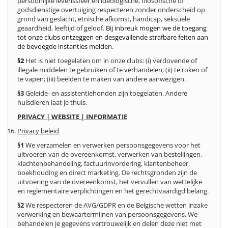
persoonlijke levenssfeer en ideologische, filosofische of
godsdienstige overtuiging respecteren zonder onderscheid op
grond van geslacht, etnische afkomst, handicap, seksuele
geaardheid, leeftijd of geloof.
Bij inbreuk mogen we de toegang
tot onze clubs ontzeggen en desgevallende strafbare feiten aan
de bevoegde instanties melden.
§2
Het is niet toegelaten om in onze clubs: (i) verdovende of
illegale middelen te gebruiken of te verhandelen; (ii) te roken of
te vapen; (iii) beelden te maken van andere aanwezigen.
§3
Geleide- en assistentiehonden zijn toegelaten. Andere
huisdieren laat je thuis.
PRIVACY | WEBSITE | INFORMATIE
Privacy beleid
§1
We verzamelen en verwerken persoonsgegevens voor het
uitvoeren van de overeenkomst, verwerken van bestellingen,
klachtenbehandeling, factuurinvordering, klantenbeheer,
boekhouding en direct marketing. De rechtsgronden zijn de
uitvoering van de overeenkomst, het vervullen van wettelijke
en reglementaire verplichtingen en het gerechtvaardigd belang.
§2
We respecteren de AVG/GDPR en de Belgische wetten inzake
verwerking en bewaartermijnen van persoonsgegevens. We
behandelen je gegevens vertrouwelijk en delen deze niet met