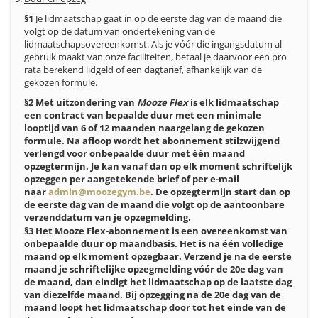
§1
Je lidmaatschap gaat in op de eerste dag van de maand die
volgt op de datum van ondertekening van de
lidmaatschapsovereenkomst. Als je vóór die ingangsdatum al
gebruik maakt van onze faciliteiten, betaal je daarvoor een pro
rata berekend lidgeld of een dagtarief, afhankelijk van de
gekozen formule.
§2 Met uitzondering van
Mooze Flex
is elk lidmaatschap
een contract van bepaalde duur met een minimale
looptijd van 6 of 12 maanden naargelang de gekozen
formule. Na afloop wordt het abonnement stilzwijgend
verlengd voor onbepaalde duur met één maand
opzegtermijn. Je kan vanaf dan op elk moment schriftelijk
opzeggen per aangetekende brief of per e-mail
naar
admin@moozegym.be
. De opzegtermijn start dan op
de eerste dag van de maand die volgt op de aantoonbare
verzenddatum van je opzegmelding.
§3 Het Mooze Flex-abonnement is een overeenkomst van
onbepaalde duur op maandbasis. Het is na één volledige
maand op elk moment opzegbaar. Verzend je na de eerste
maand je schriftelijke opzegmelding vóór de 20e dag van
de maand, dan eindigt het lidmaatschap op de laatste dag
van diezelfde maand. Bij opzegging na de 20e dag van de
maand loopt het lidmaatschap door tot het einde van de