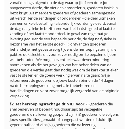
vanaf de dag volgend op de dag waarop jij of een door jou
aangewezen derde, die niet de vervoerder is, goederen fysiek in
bezit krijgt. Als meerdere goederen of goederen samengesteld
uit verschillende zendingen of onderdelen - die deel uitmaken
van een enkele bestelling - afzonderlijk worden geleverd: vanaf
de dag na fysieke in bezitname van het laatste goed of laatste
zending of het laatste onderdeel. In geval van regelmatige
levering gedurende een bepaalde periode, de dag na fysieke in
bezitname van het eerste goed; (iii) ontvangen goederen
behandel je met gepaste zorg tijdens de herroepingstermijn. Je
pakt ze ook slechts uit voor zover nodig om te bepalen of je ze
wilt behouden. We mogen eventuele waardevermindering
aanrekenen als die het gevolg is van het behandelen van de
goederen die verder gaat dan nodig was om de karakteristieken
vast te stellen en de goede werking ervan na te gaan; (iv) je
retourneert de goederen op jouw kosten binnen de 14 dagen
na de herroepingsmelding met alle toebehoren en
handleidingen en voor zover mogelijk vergezeld van de originele
verpakking
.
§2
Het herroepingsrecht geldt NIET voor:
(i) goederen die
snel bederven of beperkt houdbaar zijn; (ii) verzegelde
goederen die na levering geopend zijn; (iii) goederen die volgens
jouw specificaties gemaakt of aangepast werden of duidelijk
gepersonaliseerd zijn; (iv) goederen die na levering