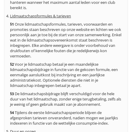
hanteren wanneer het maximum aantal leden voor een club
bereikt is.
Lidmaatschapsformules & tarieven
§1
Onze lidmaatschapsformules, tarieven, voorwaarden en
promoties staan beschreven op onze website en lichten we ook
persoonlijk aan je toe bij de start van onze samenwerking. Enkel
wat in de lidmaatschapsovereenkomst staat beschreven is
inbegrepen. Elke andere weergave is onder voorbehoud van
drukfouten of kennelijke fouten die je redelijkerwijs kon
vermoeden.
§2
Voor je lidmaatschap betaal je een maandelijkse
lidmaatschapsbijdrage in functie van de gekozen formule, een
eenmalige aansluitkost bij inschrijving en een jaarlijkse
administratiekost. Optionele diensten die niet in je
lidmaatschap inbegrepen betaal je apart.
§3
De lidmaatschapsbijdrage blijft verschuldigd voor de hele
duur van het lidmaatschap, zonder enige terugbetaling, zelfs als
je weinig of geen gebruik maakt van je abonnement.
§4
Tijdens de eerste lidmaatschapsperiode blijven de
afgesproken tarieven onveranderd, nadien mogen we jaarlijks
indexeren in functie van de wettelijke consumptie-index.
Duur en opzeg