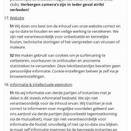
clubs.
Verborgen camera’s zijn in ieder geval strikt
verboden!
Website
§1
Wij doen ons best om de inhoud van onze website correct en
up-to-date te houden en een veilige werking te verzekeren. We
zijn niet verantwoordelijk voor onbedoelde en kennelijke
fouten, technische storingen of het verspreiden van virussen of
malware.
§2
We maken gebruik van cookies om je surfervaring te
verbeteren, voorkeuren te onthouden en anonieme
statistieken te verzamelen. Deze tekstbestandjes bevatten geen
persoonlijke informatie. Cookie-instellingen beheer je zelf via je
browserinstellingen.
Informatie & intellectuele eigendom
§1
Als wij informatie van derde partijen of instanties met je
delen is dit steeds informatief bedoeld. We zijn niet
verantwoordelijk voor de inhoud ervan. Wij trachten je ook
correct te informeren over mogelijke voordelen gelieerd aan
ons aanbod via derde partijen (bijvoorbeeld tegemoetkoming
via de mutualiteit), maar zijn niet verantwoordelijk voor
informatie die foutief, onvolledig of niet up-to-date zou blijken.
Je moet zelf informatie inwinnen bij de bevoegde instanties en