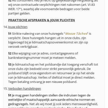
§2
Als consument heb je recht op gelijkwaardige vergoeding als
wij onze contractuele verplichtingen niet nakomen (art. VI.83
WER. 17°), waarbij alle voornoemde bedragen voor beide
partijen gelden.
PRAKTISCHE AFSPRAKEN & JOUW PLICHTEN
Jouw plichten
§1
Strikte naleving van onze huisregels “
Mooze Tâches
” is
verplicht. Deze huisregels hangen uit in onze clubs, zijn
bijgevoegd bij je lidmaatschapsovereenkomst en zijn op
verzoek verkrijgbaar.
§2
Elke wijziging van je adres, contactgegevens of
bankrekeningnummer moet je meteen melden.
§3
Je lidmaatschap en het polsbandje dat toegang verschaft tot
onze clubs zijn bedoeld voor strikt persoonlijk gebruik. De
polsband blijft onze eigendom en retourneer je op het einde
van je lidmaatschap. Verlies of diefstal moet je direct melden.
Tegen betaling ontvang je een nieuwe polsband.
Verboden handelingen
§1
Je mag geen handelingen stellen die indruisen tegen de
wettelijke of maatschappelijk aanvaarde ethische normen en
gedragsregels.
Net als wij moet jij ook ieders menswaardigheid,