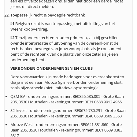
een eis of verzoek tegen ons, al dan niet door een derde, moet
je ons dit direct melden.
Toepasselijk recht & bevoegde rechtbank
§1
Belgisch recht is van toepassing, met uitsluiting van het
Weens koopverdrag.
§2
Tenzij andere rechten zouden primeren, zijn bij geschillen
over de interpretatie of uitvoering van de overeenkomst de
rechtbanken bevoegd van jouw woonplaats als je consument
bent of de rechtbank van de plaats van onze zetel als je een
onderneming bent.
VERBONDEN ONDERNEMINGEN EN CLUBS
Deze voorwaarden zijn mede bedongen voor overeenkomsten
die je met een aan Mooze Gym verbonden onderneming sluit,
zoals bijvoorbeeld (niet limitatieve opsomming):
QSM BV - ondernemingsnummer: BE0826.585.005 - Grote Baan
205, 3530 Houthalen - rekeningnummer: BE31 0688 9912 4955
S2 Invest - ondernemingsnummer: BE0675.780.291 - Grote Baan
205, 3530 Houthalen - rekeningnummer: BE40 0689 3509 3363
Mooze West - ondernemingsnummer: BE0641.881.860 - Grote
Baan 205, 3530 Houthalen - rekeningnummer: BE61 0689 0383
5317