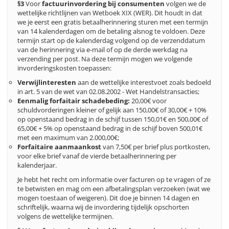
§3
Voor
factuurinvordering bij consumenten
volgen we de
wettelijke richtlijnen van Wetboek XIX (WER). Dit houdt in dat
we je eerst een gratis betaalherinnering sturen met een termijn
van 14 kalenderdagen om de betaling alsnog te voldoen. Deze
termijn start op de kalenderdag volgend op de verzenddatum
van de herinnering via e-mail of op de derde werkdag na
verzending per post. Na deze termijn mogen we volgende
invorderingskosten toepassen:
Verwijlinteresten
aan de wettelijke interestvoet zoals bedoeld
in art. 5 van de wet van 02.08.2002 - Wet Handelstransacties;
Eenmalig forfaitair schadebeding:
20,00€ voor
schuldvorderingen kleiner of gelijk aan 150,00€ of 30,00€ + 10%
op openstaand bedrag in de schijf tussen 150,01€ en 500,00€ of
65,00€ + 5% op openstaand bedrag in de schijf boven 500,01€
met een maximum van 2.000,00€;
Forfaitaire aanmaankost
van 7,50€ per brief plus portkosten,
voor elke brief vanaf de vierde betaalherinnering per
kalenderjaar.
Je hebt het recht om informatie over facturen op te vragen of ze
te betwisten en mag om een afbetalingsplan verzoeken (wat we
mogen toestaan of weigeren). Dit doe je binnen 14 dagen en
schriftelijk, waarna wij de invordering tijdelijk opschorten
volgens de wettelijke termijnen.