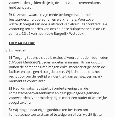
voorwaarden gelden die je bij de start van de overeenkomst
hebt aanvaard.
§6
Deze voorwaarden zijn mede bedongen voor onze
bestuurders, hulppersonen en werknemers. Voor zover
wettelijk toegestaan doe je afstand van elke buitencontractuele
vordering ten aanzien van ons en onze hulppersonen in de zin
van art. 6.3 §2 van het nieuw Burgerlijk Wetboek.
LIDMAATSCHAP
Lid worden
§1
Toegang tot onze clubs is exclusief voorbehouden voor leden
(“
Mooze Members
”). Leden moeten minimaal 16 jaar oud zijn.
Buiten de bemande uren mogen enkel meerderjarige leden de
faciliteiten op eigen risico gebruiken. Wij behouden ons het
recht voor om de leeftijd en identiteit van aanwezigen op elk
moment te controleren.
§2
Het lidmaatschap start bij ondertekening van de
lidmaatschapsovereenkomst en de bijgevoegde algemene
voorwaarden. Voor minderjarigen moet een ouder of wettelijke
voogd tekenen.
§3
Wij mogen naar eigen goeddunken beslissen om
lidmaatschap toe te staan of te weigeren of een wachtlijst te