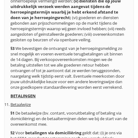
onherroepelijk vermengd werden;
(v) diensten die op jouw
uitdrukkelijk verzoek werden aangevat tijdens de
herroepingstermijn waarbij je hebt erkend afstand te
doen van je herroepingsrecht;
(vi) goederen en diensten
gebonden aan prijsschommelingen op de markt tijdens de
herroepingstermijn waarop wij geen invloed hebben; (vii) reeds
aangesloten of geïnstalleerde goederen; (viii) overeenkomsten
gesloten op beurzen of via openbare veiling.
§3
We bevestigen de ontvangst van je herroepingsmelding zo
snel mogelijk en voeren eventuele terugbetalingen uit binnen
de 14 dagen. Bij verkoopovereenkomsten mogen we de
betaling uitstellen tot we alle goederen retour hebben
ontvangen of tot je aantoont dat ze werden teruggezonden,
naargelang welk tijdstip eerst valt. Eventuele meerkosten door
jouw uitdrukkelijke keuze voor een andere leveringswijze dan
onze goedkopere standaardlevering worden eerst verrekend.
BETALINGEN
Betaalwijze
§1
De betaalwijze (bv. contant, vooruitbetaling of betaling via
domiciliëring) en de betaaltermijnen delen we bij de start van de
overeenkomst mee.
§2
Voor
betalingen via domiciliëring
geldt dat: (i) je ons via