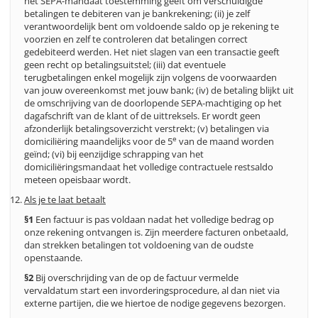
het SEPA-mandaat toestemming geeft om verschuldigde
betalingen te debiteren van je bankrekening; (ii) je zelf
verantwoordelijk bent om voldoende saldo op je rekening te
voorzien en zelf te controleren dat betalingen correct
gedebiteerd werden. Het niet slagen van een transactie geeft
geen recht op betalingsuitstel; (iii) dat eventuele
terugbetalingen enkel mogelijk zijn volgens de voorwaarden
van jouw overeenkomst met jouw bank; (iv) de betaling blijkt uit
de omschrijving van de doorlopende SEPA-machtiging op het
dagafschrift van de klant of de uittreksels. Er wordt geen
afzonderlijk betalingsoverzicht verstrekt; (v) betalingen via
e
domiciliëring maandelijks voor de 5
van de maand worden
geïnd; (vi) bij eenzijdige schrapping van het
domiciliëringsmandaat het volledige contractuele restsaldo
meteen opeisbaar wordt.
Als je te laat betaalt
§1
Een factuur is pas voldaan nadat het volledige bedrag op
onze rekening ontvangen is. Zijn meerdere facturen onbetaald,
dan strekken betalingen tot voldoening van de oudste
openstaande.
§2
Bij overschrijding van de op de factuur vermelde
vervaldatum start een invorderingsprocedure, al dan niet via
externe partijen, die we hiertoe de nodige gegevens bezorgen.