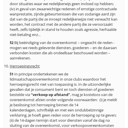
door situaties waar we redelijkerwijs geen invloed op hebben;
(iv) in geval van zwaarwichtige redenen of ernstige contractuele
wanprestatie, zijnde gebeurtenissen die van zodanige aard zijn
dat van de partij die ze inroept redelijkerwijze niet verwacht kan
worden, het contract met de andere partij die ze veroorzaakt
heeft, zelfs tijdelijk in stand te houden zoals agressie, herhaalde
niet-betaling enz...
§2
Bij beëindiging van de overeenkomst – ongeacht de reden -
mogen we reeds geleverde diensten, goederen – en de daaraan
verbonden kosten die als ondeelbaar beschouwd worden –
aanrekenen.
Herroepingsrecht
§1
In principe ondertekenen we de
lidmaatschapsovereenkomst in onze clubs waardoor het
herroepingsrecht niet van toepassing is. In de uitzonderlijke
gevallen dat je consument bent en toch diensten of goederen
bestelde via
“verkoop op afstand”
, mag je kosteloos van de
overeenkomst afzien onder volgende voorwaarden: (i) je meldt
je beslissing tot herroeping binnen de 14
kalenderdagen, schriftelijk en met een ondubbelzinnige
verklaring. Je hoeft geen reden voor de herroeping op te geven;
(ii) de 14-dagen termijn start voor diensten vanaf de dag na
sluiting van de overeenkomst, voor verkoopovereenkomsten