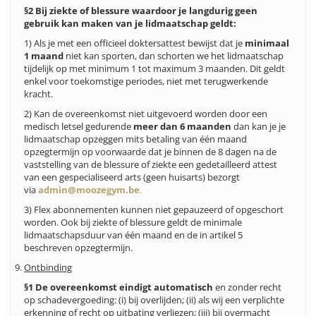
§2
Bij ziekte of blessure waardoor je langdurig geen
gebruik kan maken van je lidmaatschap geldt:
1)
Als je met een officieel doktersattest bewijst dat je
minimaal
1 maand
niet kan sporten, dan schorten we het lidmaatschap
tijdelijk op met minimum 1 tot maximum 3 maanden. Dit geldt
enkel voor toekomstige periodes, niet met terugwerkende
kracht.
2) Kan de overeenkomst niet uitgevoerd worden door een
medisch letsel gedurende
meer dan 6 maanden
dan kan je je
lidmaatschap opzeggen mits betaling van één maand
opzegtermijn op voorwaarde dat je binnen de 8 dagen na de
vaststelling van de blessure of ziekte een gedetailleerd attest
van een gespecialiseerd arts (geen huisarts) bezorgt
via
admin@moozegym.be
.
3) Flex abonnementen kunnen niet gepauzeerd of opgeschort
worden. Ook bij ziekte of blessure geldt de minimale
lidmaatschapsduur van één maand en de in artikel 5
beschreven opzegtermijn.
Ontbinding
§1 De overeenkomst eindigt automatisch
en zonder recht
op schadevergoeding: (i) bij overlijden; (ii) als wij een verplichte
erkenning of recht op uitbating verliezen; (iii) bij overmacht