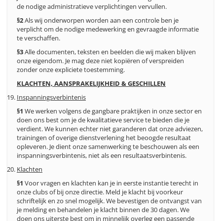
de nodige administratieve verplichtingen vervullen.
§2
Als wij onderworpen worden aan een controle ben je
verplicht om de nodige medewerking en gevraagde informatie
te verschaffen.
§3
Alle documenten, teksten en beelden die wij maken blijven
onze eigendom. Je mag deze niet kopiëren of verspreiden
zonder onze expliciete toestemming.
KLACHTEN, AANSPRAKELIJKHEID & GESCHILLEN
Inspanningsverbintenis
§1
We werken volgens de gangbare praktijken in onze sector en
doen ons best om je de kwalitatieve service te bieden die je
verdient. We kunnen echter niet garanderen dat onze adviezen,
trainingen of overige dienstverlening het beoogde resultaat
opleveren. Je dient onze samenwerking te beschouwen als een
inspanningsverbintenis, niet als een resultaatsverbintenis.
Klachten
§1
Voor vragen en klachten kan je in eerste instantie terecht in
onze clubs of bij onze directie. Meld je klacht bij voorkeur
schriftelijk en zo snel mogelijk. We bevestigen de ontvangst van
je melding en behandelen je klacht binnen de 30 dagen. We
doen ons uiterste best om in minnelijk overleg een passende