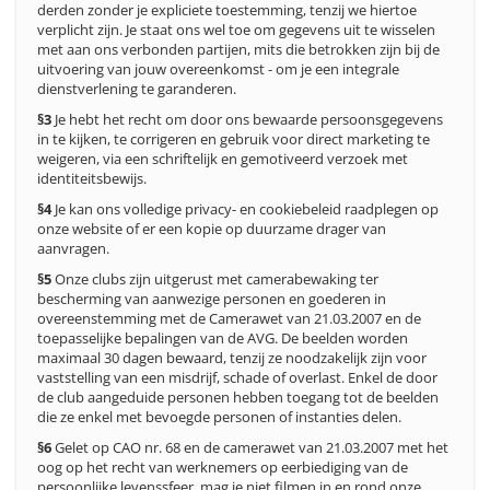
derden zonder je expliciete toestemming, tenzij we hiertoe
verplicht zijn. Je staat ons wel toe om gegevens uit te wisselen
met aan ons verbonden partijen, mits die betrokken zijn bij de
uitvoering van jouw overeenkomst - om je een integrale
dienstverlening te garanderen.
§3
Je hebt het recht om door ons bewaarde persoonsgegevens
in te kijken, te corrigeren en gebruik voor direct marketing te
weigeren, via een schriftelijk en gemotiveerd verzoek met
identiteitsbewijs.
§4
Je kan ons volledige privacy- en cookiebeleid raadplegen op
onze website of er een kopie op duurzame drager van
aanvragen.
§5
Onze clubs zijn uitgerust met camerabewaking ter
bescherming van aanwezige personen en goederen in
overeenstemming met de Camerawet van 21.03.2007 en de
toepasselijke bepalingen van de AVG. De beelden worden
maximaal 30 dagen bewaard, tenzij ze noodzakelijk zijn voor
vaststelling van een misdrijf, schade of overlast. Enkel de door
de club aangeduide personen hebben toegang tot de beelden
die ze enkel met bevoegde personen of instanties delen.
§6
Gelet op CAO nr. 68 en de camerawet van 21.03.2007 met het
oog op het recht van werknemers op eerbiediging van de
persoonlijke levenssfeer, mag je niet filmen in en rond onze