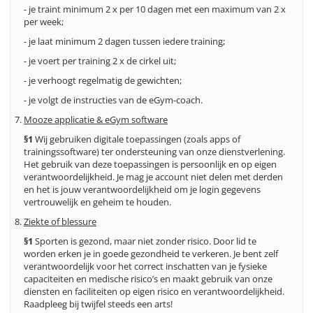
- je traint minimum 2 x per 10 dagen met een maximum van 2 x
per week;
- je laat minimum 2 dagen tussen iedere training;
- je voert per training 2 x de cirkel uit;
- je verhoogt regelmatig de gewichten;
- je volgt de instructies van de eGym-coach.
Mooze applicatie & eGym software
§1
Wij gebruiken digitale toepassingen (zoals apps of
trainingssoftware) ter ondersteuning van onze dienstverlening.
Het gebruik van deze toepassingen is persoonlijk en op eigen
verantwoordelijkheid. Je mag je account niet delen met derden
en het is jouw verantwoordelijkheid om je login gegevens
vertrouwelijk en geheim te houden.
Ziekte of blessure
§1
Sporten is gezond, maar niet zonder risico. Door lid te
worden erken je in goede gezondheid te verkeren. Je bent zelf
verantwoordelijk voor het correct inschatten van je fysieke
capaciteiten en medische risico’s en maakt gebruik van onze
diensten en faciliteiten op eigen risico en verantwoordelijkheid.
Raadpleeg bij twijfel steeds een arts!