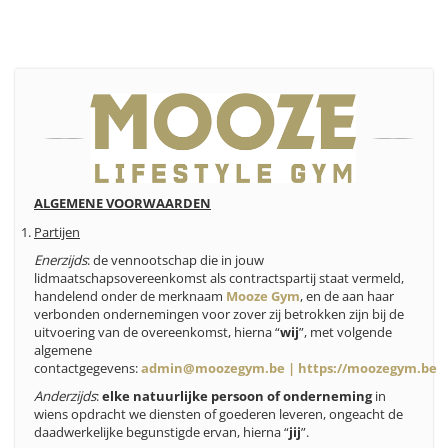
ALGEMENE VOORWAARDEN
Partijen
Enerzijds
: de vennootschap die in jouw
lidmaatschapsovereenkomst als contractspartij staat vermeld,
handelend onder de merknaam
Mooze Gym
, en de aan haar
verbonden ondernemingen voor zover zij betrokken zijn bij de
uitvoering van de overeenkomst, hierna “
wij
”, met volgende
algemene
contactgegevens:
admin@moozegym.be
|
https://moozegym.be
Anderzijds
:
elke natuurlijke persoon of onderneming
in
wiens opdracht we diensten of goederen leveren, ongeacht de
daadwerkelijke begunstigde ervan, hierna “
jij
”.