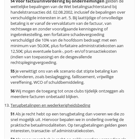
§4
Voor factuurinvordering bij ondernemingen
gelden de
wettelijke bepalingen van de Wet betalingsachterstand bij
handelstransacties dd. 02.08.2002, inclusief de bepalingen over
verschuldigde interesten in art. 5. Bij laattijdige of onvolledige
betaling is er vanaf de vervaldatum van de factuur, van
rechtswege en zonder voorafgaande kennisgeving of
ingebrekestelling, een forfaitaire schadevergoeding
verschuldigd die 10% van de hoofdsom bedraagt met een
minimum van 50,00€, plus forfaitaire administratiekosten aan
12,50€; plus eventuele bank-, port- en/of transactiekosten
(indien van toepassing) en de desgevallende
rechtsplegingvergoeding.
§5
Je verwittigt ons van elk scenario dat stipte betaling kan
verhinderen, zoals beslaglegging, faillissement, vrijwillige
vereffening, WCO of schuldbemiddeling.
§6
Wij mogen de toegang tot onze clubs tijdelijk ontzeggen als
meerdere facturen onbetaald blijken.
Terugbetalingen en wederkerigheidsbeding
§1
Als je recht hebt op een terugbetaling dan voeren we die zo
snel mogelijk uit. Hiervoor bepalen we in onderling overleg de
praktische betaalmodaliteiten. Op terugbetalingen gelden geen
interesten, transactie- of administratiekosten.