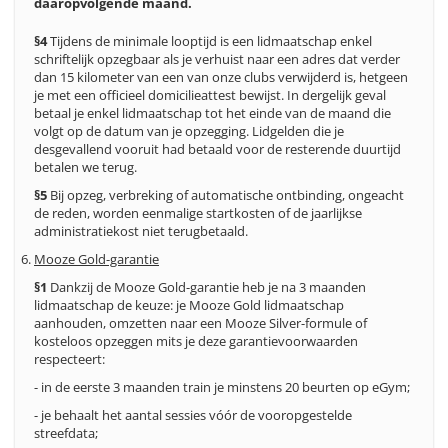
daaropvolgende maand.
§4
Tijdens de minimale looptijd is een lidmaatschap enkel
schriftelijk opzegbaar als je verhuist naar een adres dat verder
dan 15 kilometer van een van onze clubs verwijderd is, hetgeen
je met een officieel domicilieattest bewijst. In dergelijk geval
betaal je enkel lidmaatschap tot het einde van de maand die
volgt op de datum van je opzegging. Lidgelden die je
desgevallend vooruit had betaald voor de resterende duurtijd
betalen we terug.
§5
Bij opzeg, verbreking of automatische ontbinding, ongeacht
de reden, worden eenmalige startkosten of de jaarlijkse
administratiekost niet terugbetaald.
Mooze Gold-garantie
§1
Dankzij de Mooze Gold-garantie heb je na 3 maanden
lidmaatschap de keuze: je Mooze Gold lidmaatschap
aanhouden, omzetten naar een Mooze Silver-formule of
kosteloos opzeggen mits je deze garantievoorwaarden
respecteert:
- in de eerste 3 maanden train je minstens 20 beurten op eGym;
- je behaalt het aantal sessies vóór de vooropgestelde
streefdata;