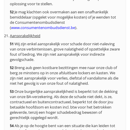
oplossing voor te stellen.
§2
Je mag klachten ook overmaken aan een onafhankelijk
bemiddelaar (opgelet voor mogelijke kosten) of je wenden tot
de Consumentenombudsdienst
(
www.consumentenombudsdienst.be
).
Aansprakelijkheid
§1
Wij zijn enkel aansprakelijk voor schade door niet-naleving
van onze verbintenissen, grove nalatigheid of opzettelijke zware
fout of bedrog. We zijn niet aansprakelijk voor indirecte
gevolgschade.
§2
Breng aub geen kostbare bezittingen mee naar onze club of
berg ze minstens op in onze afsluitbare lockers en kasten. We
zijn niet aansprakelijk voor verlies, diefstal of vandalisme als die
niet het gevolg is van onze fout of nalatigheid.
§3
Onze burgerlijke aansprakelijkheid is beperkt tot de dekking
van onze BA-verzekering. Als deze de schade niet dekt, is ze,
contractueel en buitencontractueel, beperkt tot de door jou
betaalde hoofdsom en kosten incl. btw voor het betrokken
geleverde, tenzij een hoger schadebedrag bewezen of
gerechtelijk opgelegd wordt.
§4
Als je op de hoogte bent van een situatie die kan leiden tot