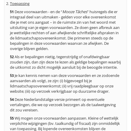
Toepassing
§1
Deze voorwaarden - en de “
Mooze Tâches
” huisregels die er
integraal deel van uitmaken - gelden voor elke overeenkomst
die je met ons aangaat – in de ruimste zin van het woord met
uitsluiting van je eigen voorwaarden. Ze doen geen afbreuk aan
je wettelijke rechten of aan afwijkende schriftelijke afspraken in
de lidmaatschapsovereenkomst. Die primeren steeds op de
bepalingen in deze voorwaarden waarvan ze afwijken. De
overige blijven gelden.
§2
Als er bepalingen nietig, tegenstrijdig of onafdwingbaar
zouden zijn, dan zijn deze te lezen als geldige bepalingen waarbij
de uitkomst zo dicht mogelijk aansluit bij de beoogde intentie.
§3
Je kan kennis nemen van deze voorwaarden en ze zodoende
aanvaarden als volgt, ze zijn: (i) bijgevoegd bij je
lidmaatschapsovereenkomst; (ii) vrij raadpleegbaar op onze
website; (iii) op verzoek verkrijgbaar op duurzame drager.
§4
Deze Nederlandstalige versie primeert op eventuele
vertalingen, die we op verzoek bezorgen als de taalwetgeving
dit zou vereisen.
§5
Wij mogen onze voorwaarden aanpassen. Kleine of wettelijk
verplichte wijzigingen (bv. taalkundig of fiscaal) zijn onmiddellijk
van toepassing. Bij lopende overeenkomsten blijven de